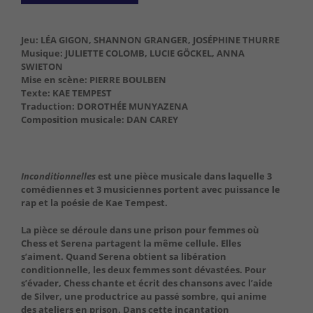
Jeu: LÉA GIGON, SHANNON GRANGER, JOSÉPHINE THURRE
Musique: JULIETTE COLOMB, LUCIE GÖCKEL, ANNA
SWIETON
Mise en scène: PIERRE BOULBEN
Texte: KAE TEMPEST
Traduction: DOROTHÉE MUNYAZENA
Composition musicale: DAN CAREY
Inconditionnelles
est une pièce musicale dans laquelle 3
comédiennes et 3 musiciennes portent avec puissance le
rap et la poésie de Kae Tempest.
La pièce se déroule dans une prison pour femmes où
Chess et Serena partagent la même cellule. Elles
s’aiment. Quand Serena obtient sa libération
conditionnelle, les deux femmes sont dévastées. Pour
s’évader, Chess chante et écrit des chansons avec l’aide
de Silver, une productrice au passé sombre, qui anime
des ateliers en prison. Dans cette incantation